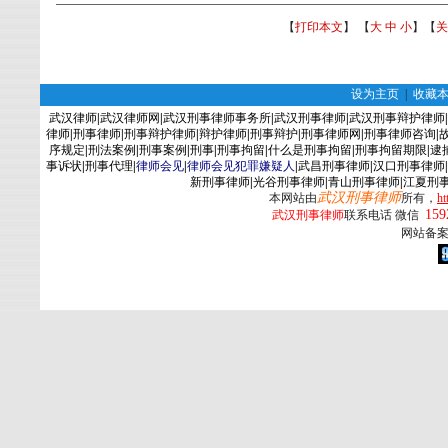
【
打印本文
】 【
大
中
小
】【
关
设为主页
|
收藏
武汉律师
|
武汉律师网
|
武汉刑事律师事务所
|
武汉刑事律师
|
武汉刑事辩护律师
|
律师
|
刑事律师
|
刑事辩护律师
|
辩护律师
|
刑事辩护
|
刑事律师网
|
刑事律师咨询
|
序规定
|
刑法案例
|
刑事案例
|
刑事
|
刑事拘留
|
什么是刑事拘留
|
刑事拘留期限
|
逮
事诉状
|
刑事代理
|
律师会见
|
律师会见犯罪嫌疑人
|
武昌刑事律师
|
汉口刑事律师
|
新刑事律师
|
光谷刑事律师
|
青山刑事律师
|
江夏刑
武汉刑事律师
本网站由
所有，
ht
159
武汉刑事律师
联系电话 微信
网站备案