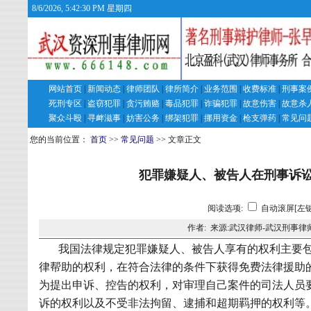
8/6/2026, 5:42:31 PM 星期四
网站首页
|
新闻动态
|
律师团队
|
律所简介
|
业务范围
|
收费标准
|
刑事案
死刑专区
|
盗窃犯罪
|
贪污贿赂
|
毒品犯罪
|
诈骗犯罪
|
故意伤害
|
故意杀
聚众斗殴
|
寻衅滋事
|
妨害公务
|
绑架犯罪
|
挪用资金
|
枪支弹药
|
常见问
您的当前位置：
首页
>>
常见问题
>> 文章正文
犯罪嫌疑人、被告人在刑事诉
阅读选项:
自动滚屏[左键
作者: 来源:武汉律师-武汉刑事律
我国法律规定犯罪嫌疑人、被告人享有的权利主要
律帮助的权利，在符合法律的条件下获得免费法律援助
为提出申诉、控告的权利，对审理自己案件的司法人员
诉的权利以及不受非法拘留、逮捕和超期羁押的权利等